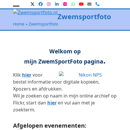
Skip
Twitter
Facebook
Instagram
LinkedIn
Flickr
Whatsapp
YouTube
E-
Phone
mail
to
Open
Close
Zwemsportfoto
content
mobile
mobile
Home
»
Zwemsportfoto
menu
menu
Welkom op
.
mijn
ZwemSportFoto
pagina
Klik
hier
voor
bestel informatie voor digitale kopieën,
Xpozers en afdrukken.
Wil je zoeken op naam in mijn online archief op
Flickr, start dan
hier
en vul aan met je
zoekterm.
Afgelopen evenementen: